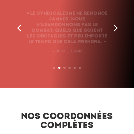
« Le syndicalisme ne renonce
jamais. Nous
n’abandonnons pas le
combat, quels que soient
les obstacles et peu importe
le temps que cela prendra. »
– John L. Lewis
Nos coordonnées
complètes