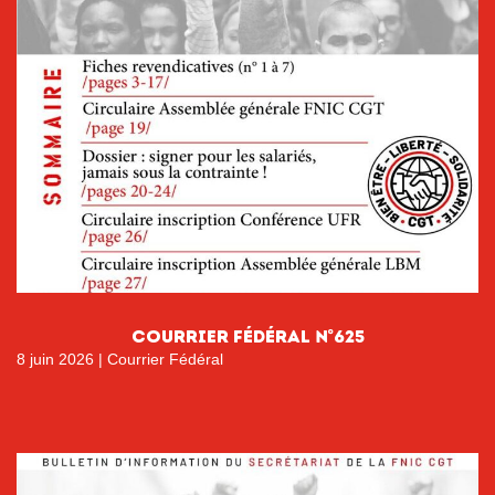
courrier fÉdÉral n°625
8 juin 2026
|
Courrier Fédéral