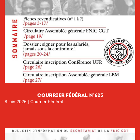
courrier fÉdÉral n°625
8 juin 2026
|
Courrier Fédéral