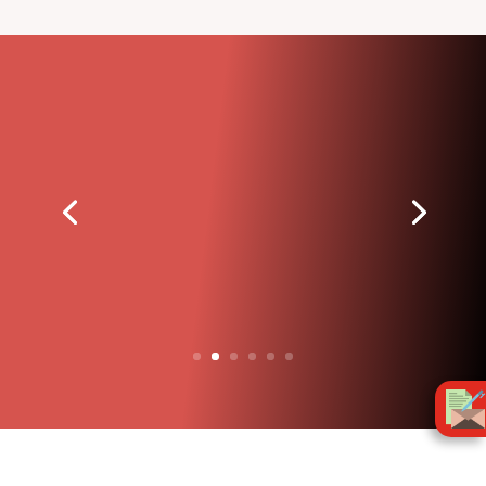
« Le syndicalisme ne renonce
jamais. Nous
n’abandonnons pas le
combat, quels que soient
les obstacles et peu importe
le temps que cela prendra. »
– John L. Lewis