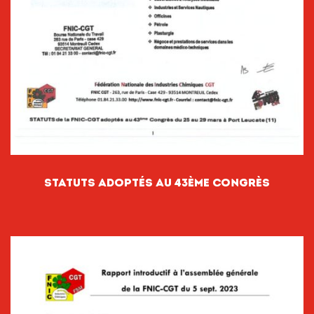
Statuts Adoptés Au 43ème Congrès