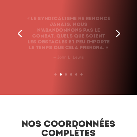
« Le syndicalisme ne renonce
jamais. Nous
n’abandonnons pas le
combat, quels que soient
les obstacles et peu importe
le temps que cela prendra. »
– John L. Lewis
Nos coordonnées
complètes