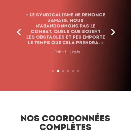
« Le syndicalisme ne renonce
jamais. Nous
n’abandonnons pas le
combat, quels que soient
les obstacles et peu importe
le temps que cela prendra. »
– John L. Lewis
Nos coordonnées
complètes