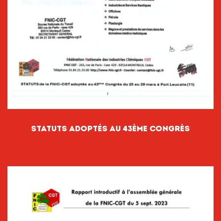
Statuts Adoptés Au 43ème Congrès