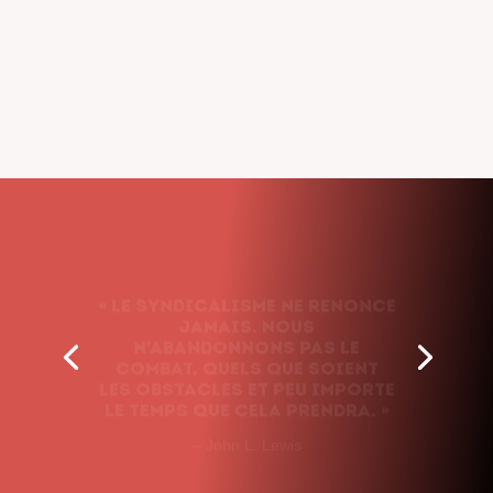
« Le syndicalisme ne renonce
jamais. Nous
n’abandonnons pas le
combat, quels que soient
les obstacles et peu importe
le temps que cela prendra. »
– John L. Lewis