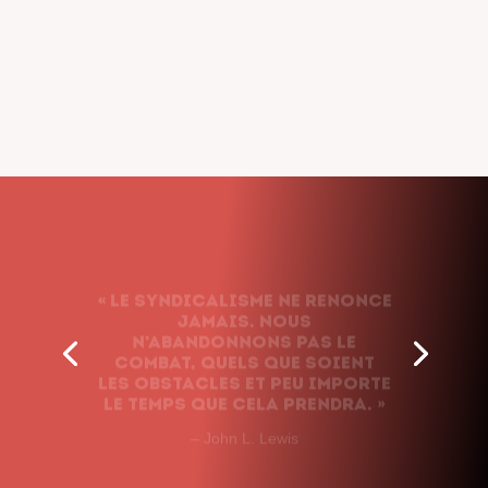
« Le syndicalisme ne renonce
jamais. Nous
n’abandonnons pas le
combat, quels que soient
les obstacles et peu importe
le temps que cela prendra. »
– John L. Lewis