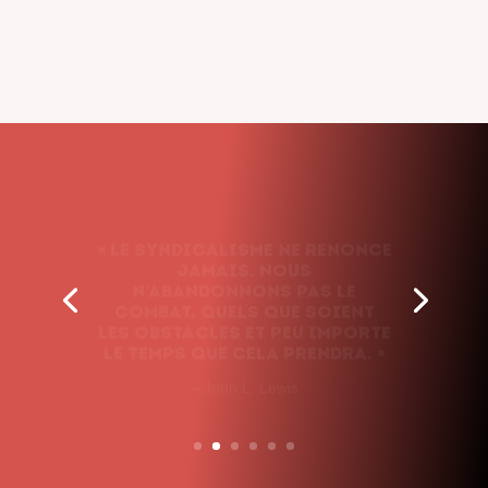
« Le syndicalisme ne renonce
jamais. Nous
n’abandonnons pas le
combat, quels que soient
les obstacles et peu importe
le temps que cela prendra. »
– John L. Lewis