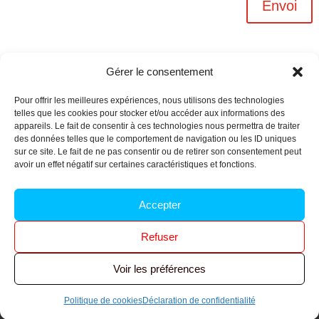
Envoi
Gérer le consentement
Pour offrir les meilleures expériences, nous utilisons des technologies
telles que les cookies pour stocker et/ou accéder aux informations des
appareils. Le fait de consentir à ces technologies nous permettra de traiter
des données telles que le comportement de navigation ou les ID uniques
sur ce site. Le fait de ne pas consentir ou de retirer son consentement peut
avoir un effet négatif sur certaines caractéristiques et fonctions.
Archives n-6
Accepter
Politique de confidentialité
–
Mentions légales
–
Refuser
Réalisé par
l’agence Ouacom
Voir les préférences
© 2026 FNIC CGT – Tous droits réservés.
Politique de cookies
Déclaration de confidentialité