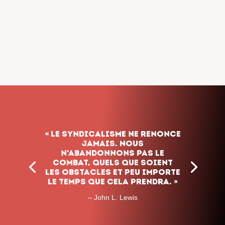
« Le syndicalisme ne renonce
jamais. Nous
n’abandonnons pas le
combat, quels que soient
les obstacles et peu importe
le temps que cela prendra. »
– John L. Lewis