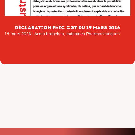
déclaration fnic cgt du 19 mars 2026
19 mars 2026
|
Actus branches
,
Industries Pharmaceutiques