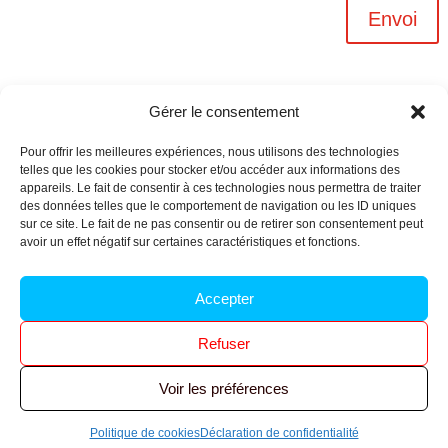
Envoi
Gérer le consentement
Pour offrir les meilleures expériences, nous utilisons des technologies
telles que les cookies pour stocker et/ou accéder aux informations des
appareils. Le fait de consentir à ces technologies nous permettra de traiter
des données telles que le comportement de navigation ou les ID uniques
sur ce site. Le fait de ne pas consentir ou de retirer son consentement peut
avoir un effet négatif sur certaines caractéristiques et fonctions.
Archives n-6
Accepter
Politique de confidentialité
–
Mentions légales
–
Refuser
Réalisé par
l’agence Ouacom
Voir les préférences
© 2026 FNIC CGT – Tous droits réservés.
Politique de cookies
Déclaration de confidentialité