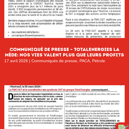
Communiqué de Presse – TotalEnergies La
Mède: Nos vies valent plus que leurs profits
17 avril 2026
|
Communiqués de presse
,
PACA
,
Pétrole