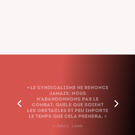
« Le syndicalisme ne renonce
jamais. Nous
n’abandonnons pas le
combat, quels que soient
les obstacles et peu importe
le temps que cela prendra. »
– John L. Lewis