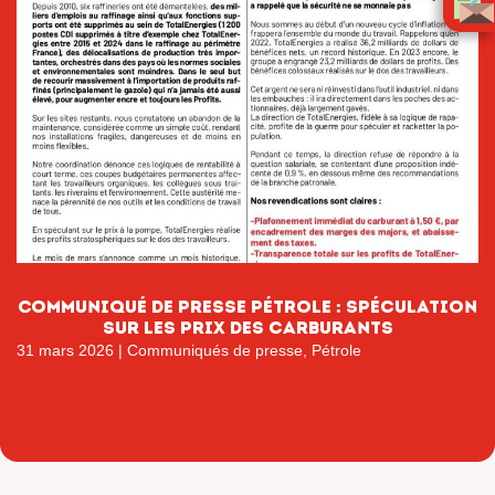
Communiqué de presse pétrole : Spéculation
sur les prix des carburants
31 mars 2026
|
Communiqués de presse
,
Pétrole