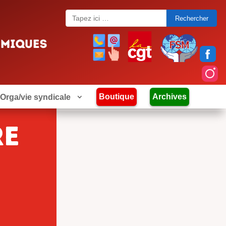
Search
for:
Boutique
Archives
Orga/vie syndicale
re