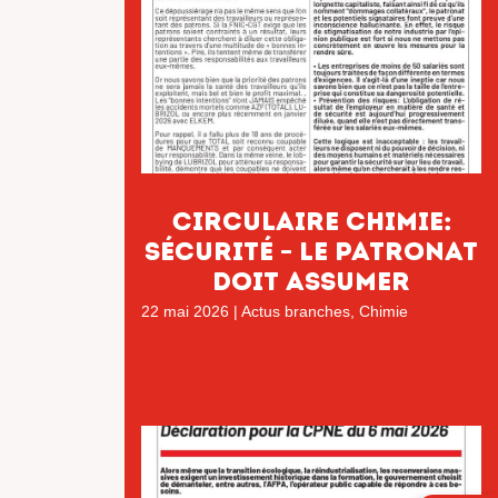
Circulaire chimie:
Sécurité – Le patronat
doit assumer
22 mai 2026
|
Actus branches
,
Chimie