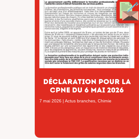
Déclaration pour la
CPNE du 6 mai 2026
7 mai 2026
|
Actus branches
,
Chimie