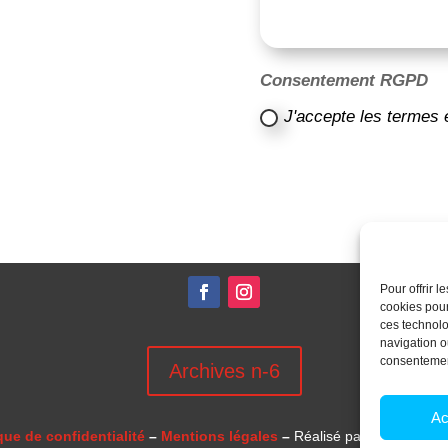
Consentement RGPD
J'accepte les termes 
Pour offrir 
cookies pour
ces technolo
navigation ou
consentement
Archives n-6
Ac
que de confidentialité
–
Mentions légales
–
Réalisé par
l’agence 