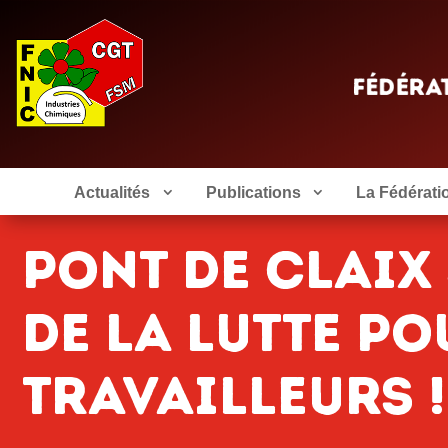
Actualités
Publications
La Fédérati
pont de claix
de la lutte po
travailleurs !