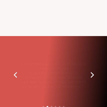
« Le syndicalisme ne renonce
jamais. Nous
n’abandonnons pas le
combat, quels que soient
les obstacles et peu importe
le temps que cela prendra. »
– John L. Lewis