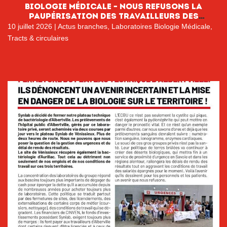
BIOLOGIE MÉDICALE – NOUS REFUSONS LA
PAUPÉRISATION DES TRAVAILLEURS DES
LABORATOIRES DE BIOLOGIE MÉDICALE
10 juillet 2026
|
Actus branches
,
Laboratoires Biologie Médicale
,
Tracts & circulaires