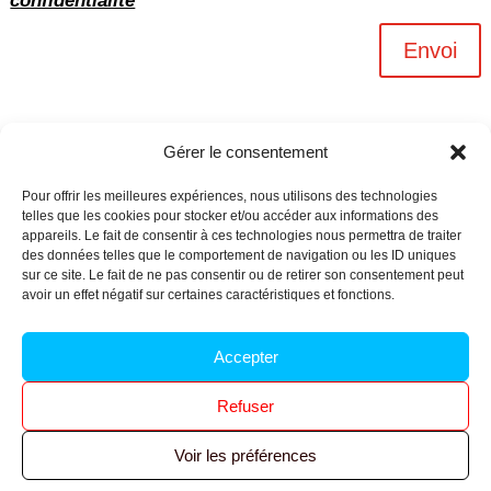
confidentialité
Envoi
Gérer le consentement
Pour offrir les meilleures expériences, nous utilisons des technologies
telles que les cookies pour stocker et/ou accéder aux informations des
appareils. Le fait de consentir à ces technologies nous permettra de traiter
des données telles que le comportement de navigation ou les ID uniques
sur ce site. Le fait de ne pas consentir ou de retirer son consentement peut
avoir un effet négatif sur certaines caractéristiques et fonctions.
Archives n-6
Accepter
Politique de confidentialité
–
Mentions légales
–
Refuser
Réalisé par
l’agence Ouacom
Voir les préférences
© 2026 FNIC CGT – Tous droits réservés.