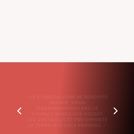
« Le syndicalisme ne renonce
jamais. Nous
n’abandonnons pas le
combat, quels que soient
les obstacles et peu importe
le temps que cela prendra. »
– John L. Lewis