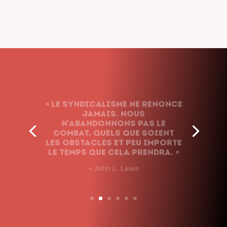
« Le syndicalisme ne renonce
jamais. Nous
n’abandonnons pas le
combat, quels que soient
les obstacles et peu importe
le temps que cela prendra. »
– John L. Lewis