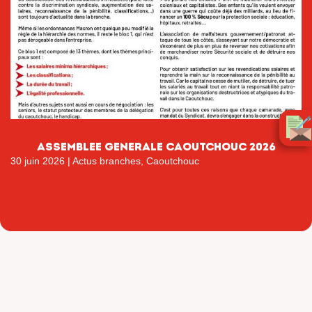
ASSEMBLEE GENERALE CAOUTCHOUC 2026
30 juin 2026
|
Actus branches
,
Caoutchouc