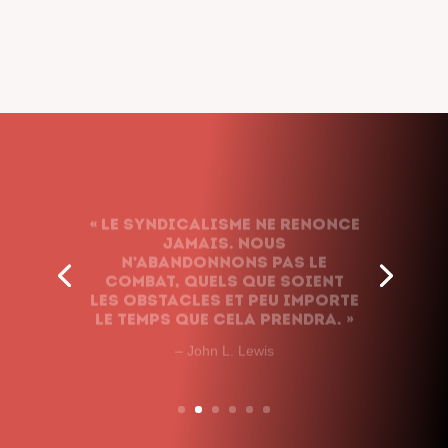
« Le syndicalisme ne renonce
jamais. Nous
n’abandonnons pas le
combat, quels que soient
les obstacles et peu importe
le temps que cela prendra. »
– John L. Lewis