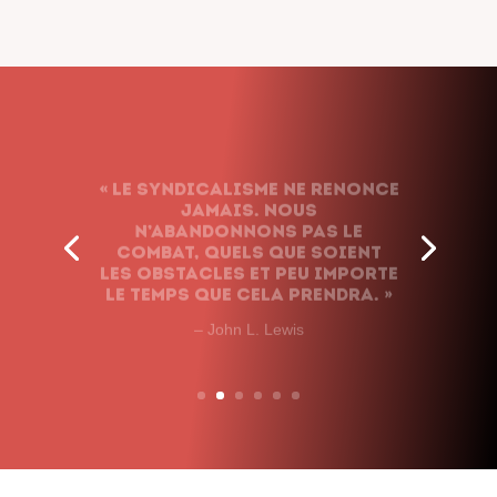
« Le syndicalisme ne renonce
jamais. Nous
n’abandonnons pas le
combat, quels que soient
les obstacles et peu importe
le temps que cela prendra. »
– John L. Lewis