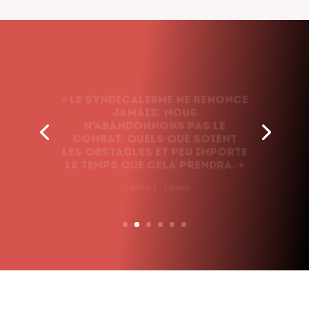
« Le syndicalisme ne renonce
jamais. Nous
n’abandonnons pas le
combat, quels que soient
les obstacles et peu importe
le temps que cela prendra. »
– John L. Lewis