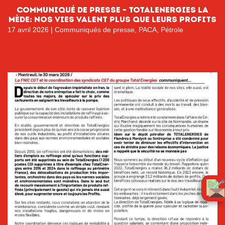
Communiqué de Presse – TotalEnergies La
Mède: Nos vies valent plus que leurs profits
17 avril 2026
|
Communiqués de presse
,
PACA
,
Pétrole