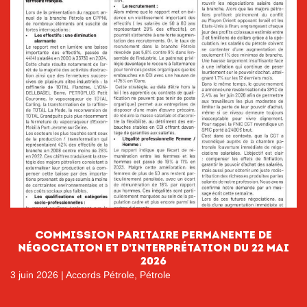
Commission paritaire permanente de
négociation et d’interprétation du 22 mai
2026
3 juin 2026
|
Accords Pétrole
,
Pétrole