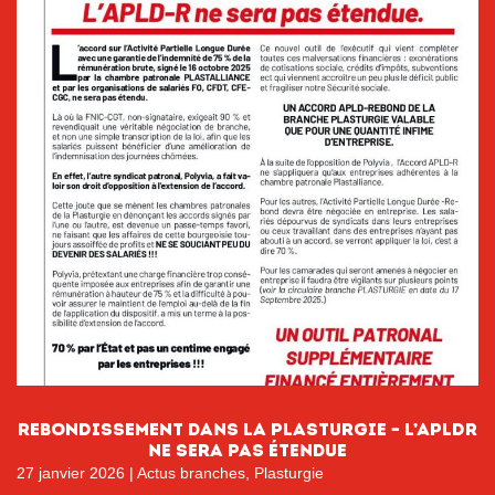
REBONDISSEMENT dans la plasturgie – l’APLDR
ne sera pas étendue
27 janvier 2026
|
Actus branches
,
Plasturgie