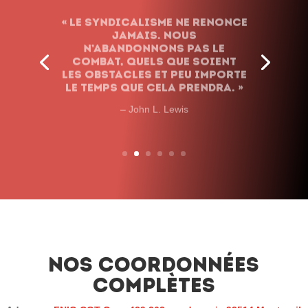
« Le syndicalisme ne renonce
jamais. Nous
n’abandonnons pas le
combat, quels que soient
les obstacles et peu importe
le temps que cela prendra. »
– John L. Lewis
Nos coordonnées
complètes