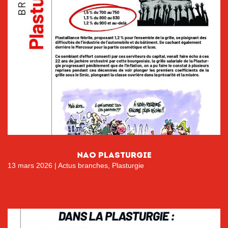
nao plasturgie
13 mars 2026
|
Actus branches
,
Plasturgie