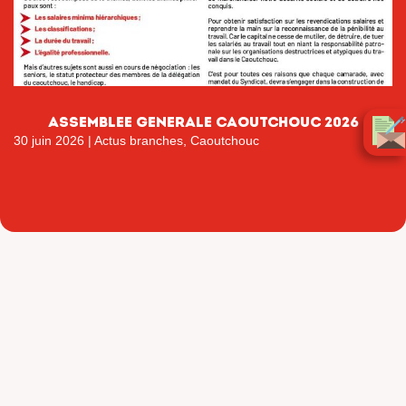
ASSEMBLEE GENERALE CAOUTCHOUC 2026
30 juin 2026
|
Actus branches
,
Caoutchouc