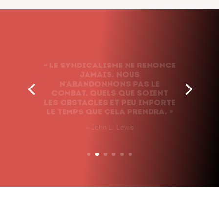
« Le syndicalisme ne renonce
jamais. Nous
n’abandonnons pas le
combat, quels que soient
les obstacles et peu importe
le temps que cela prendra. »
– John L. Lewis