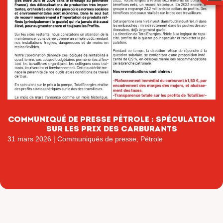
Communiqué de presse pétrole : Spéculation
sur les prix des carburants
31 mars 2026
|
Communiqués de presse
,
Pétrole