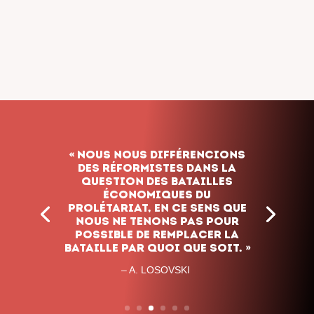
« Nous nous différencions
des réformistes dans la
question des batailles
économiques du
prolétariat, en ce sens que
nous ne tenons pas pour
possible de remplacer la
bataille par quoi que soit. »
– A.
LOSOVSKI