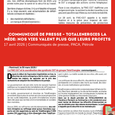
Communiqué de Presse – TotalEnergies La
Mède: Nos vies valent plus que leurs profits
17 avril 2026
|
Communiqués de presse
,
PACA
,
Pétrole