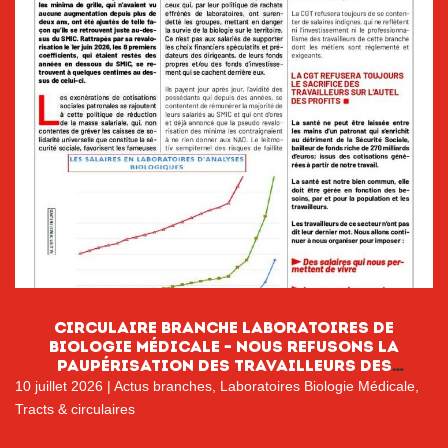
CIRCULAIRE BRANCHE LABORATOIRES DE
BIOLOGIE MÉDICALE – NOUS REFUSONS LA
PAUPÉRISATION DES TRAVAILLEURS DES
LABORATOIRES DE BIOLOGIE MÉDICALE
10 juillet 2026
|
Actus branches
,
Laboratoires Biologie Médicale
,
Tracts & circulaires