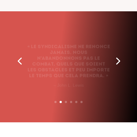
« Le syndicalisme ne renonce
jamais. Nous
n’abandonnons pas le
combat, quels que soient
les obstacles et peu importe
le temps que cela prendra. »
– John L. Lewis