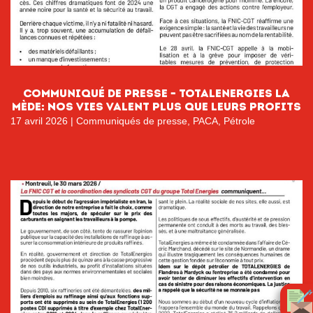
Communiqué de Presse – TotalEnergies La
Mède: Nos vies valent plus que leurs profits
17 avril 2026
|
Communiqués de presse
,
PACA
,
Pétrole