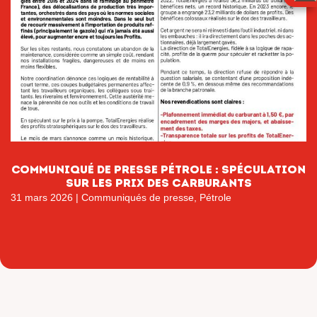
Communiqué de presse pétrole : Spéculation
sur les prix des carburants
31 mars 2026
|
Communiqués de presse
,
Pétrole