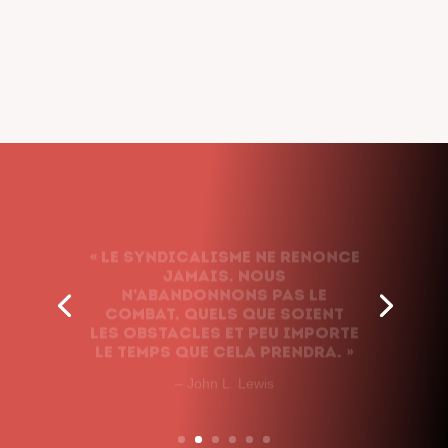
« Le syndicalisme ne renonce
jamais. Nous
n’abandonnons pas le
combat, quels que soient
les obstacles et peu importe
le temps que cela prendra. »
– John L. Lewis