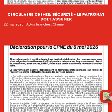
Circulaire chimie: Sécurité – Le patronat
doit assumer
22 mai 2026
|
Actus branches
,
Chimie