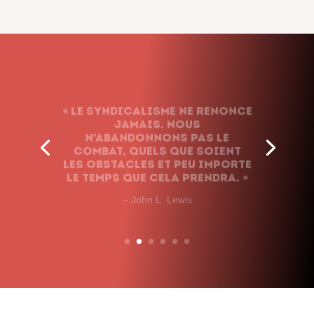
« Le syndicalisme ne renonce
jamais. Nous
n’abandonnons pas le
combat, quels que soient
les obstacles et peu importe
le temps que cela prendra. »
– John L. Lewis