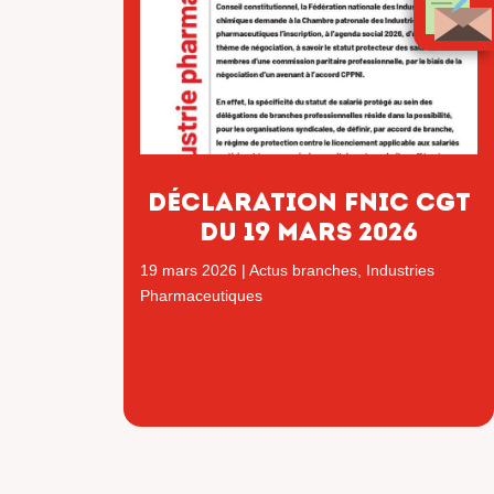
déclaration fnic cgt
du 19 mars 2026
19 mars 2026
|
Actus branches
,
Industries
Pharmaceutiques