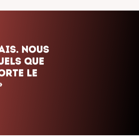
ais. Nous
uels que
orte le
»