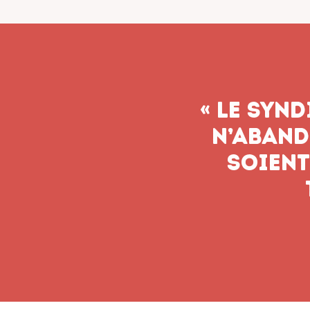
« Le syn
n’aband
soient