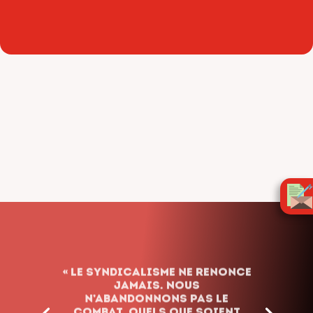
« Le syndicalisme ne renonce
jamais. Nous
n’abandonnons pas le
combat, quels que soient