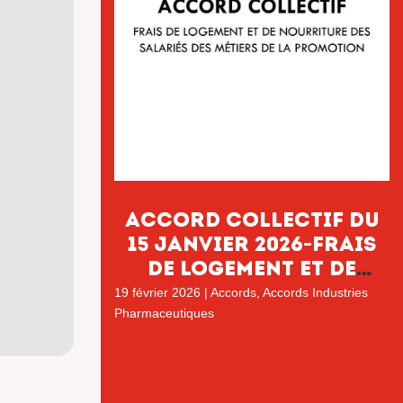
Accord collectif du
15 janvier 2026-Frais
de logement et de
nourriture des
19 février 2026
|
Accords
,
Accords Industries
salariés des métiers
Pharmaceutiques
de la promotion