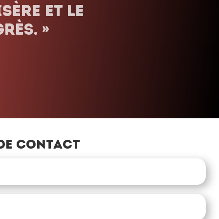
uels que
orte le
»
de contact