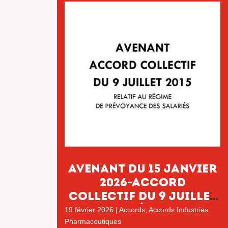
Avenant du 15 janvier
2026-accord
collectif du 9 juillet
2015 – Régime de
19 février 2026
|
Accords
,
Accords Industries
prévoyance des
Pharmaceutiques