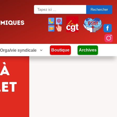
Search
for:
Boutique
Archives
Orga/vie syndicale
 à
let