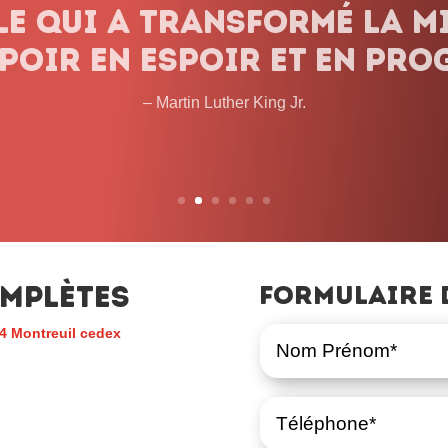
onnons pas le combat, q
 les obstacles et peu imp
temps que cela prendra. 
– John L. Lewis
mplètes
Formulaire 
4 Montreuil cedex