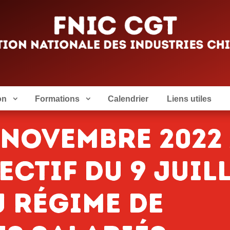
on
Formations
Calendrier
Liens utiles
 novembre 2022
ctif du 9 juil
u régime de