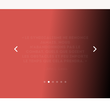
« Le syndicalisme ne renonce
jamais. Nous
n’abandonnons pas le
combat, quels que soient
les obstacles et peu importe
le temps que cela prendra. »
– John L. Lewis