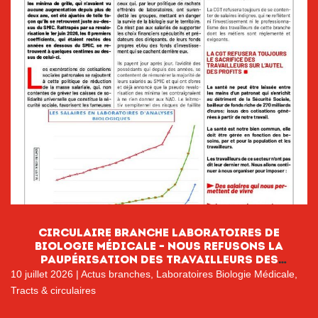
CIRCULAIRE BRANCHE LABORATOIRES DE
BIOLOGIE MÉDICALE – NOUS REFUSONS LA
PAUPÉRISATION DES TRAVAILLEURS DES
LABORATOIRES DE BIOLOGIE MÉDICALE
10 juillet 2026
|
Actus branches
,
Laboratoires Biologie Médicale
,
Tracts & circulaires