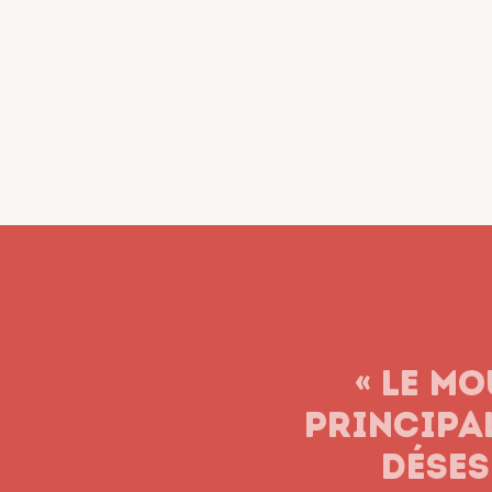
« Le syn
n’aband
soient