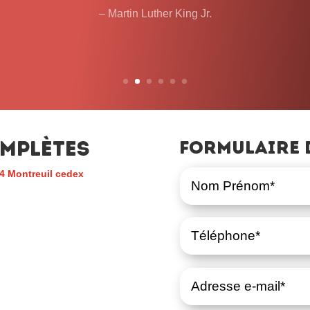
temps que cela prendra. 
– John L. Lewis
mplètes
Formulaire 
4 Montreuil cedex