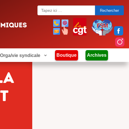
Search
for:
Boutique
Archives
Orga/vie syndicale
LA
T