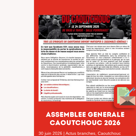
ASSEMBLEE GENERALE
CAOUTCHOUC 2026
30 juin 2026
|
Actus branches
,
Caoutchouc