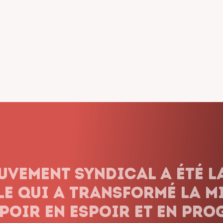
dicalisme ne renonce jam
onnons pas le combat, q
 les obstacles et peu imp