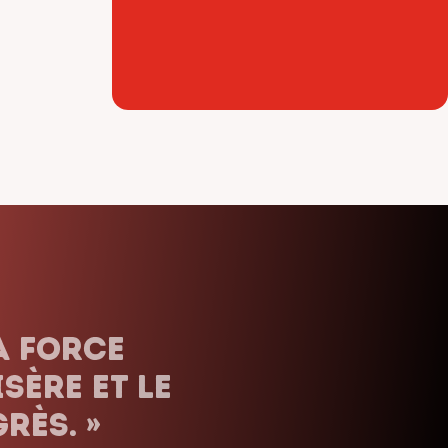
ais. Nous
uels que
orte le