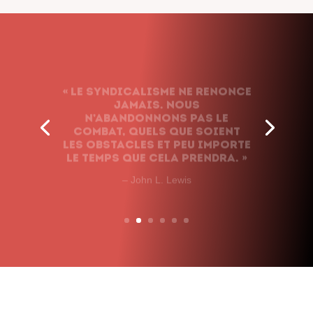
« Le syndicalisme ne renonce
jamais. Nous
n’abandonnons pas le
combat, quels que soient
les obstacles et peu importe
le temps que cela prendra. »
– John L. Lewis