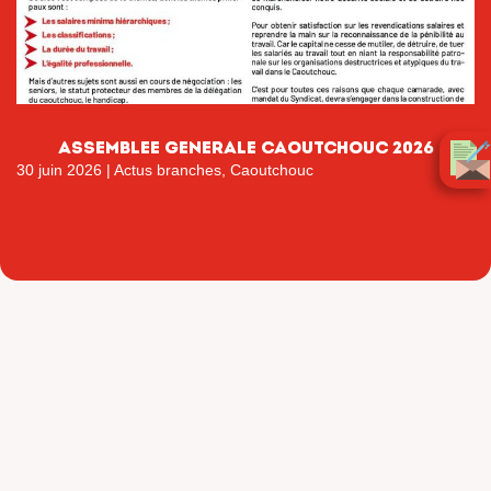
ASSEMBLEE GENERALE CAOUTCHOUC 2026
30 juin 2026
|
Actus branches
,
Caoutchouc