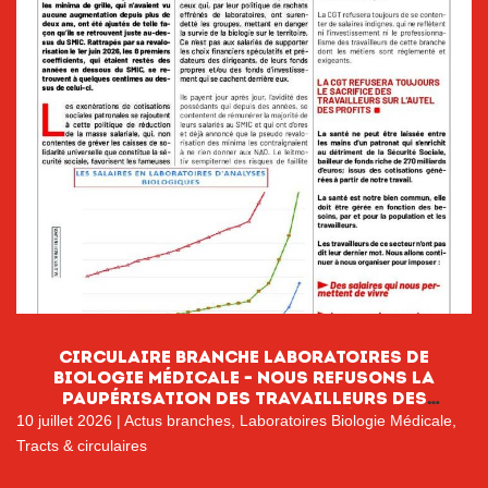
CIRCULAIRE BRANCHE LABORATOIRES DE
BIOLOGIE MÉDICALE – NOUS REFUSONS LA
PAUPÉRISATION DES TRAVAILLEURS DES
LABORATOIRES DE BIOLOGIE MÉDICALE
10 juillet 2026
|
Actus branches
,
Laboratoires Biologie Médicale
,
Tracts & circulaires