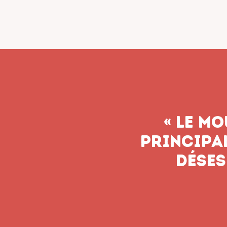
« Le syn
n’aband
soient