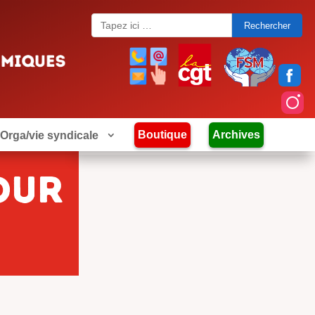
Search
for:
Boutique
Archives
Orga/vie syndicale
our