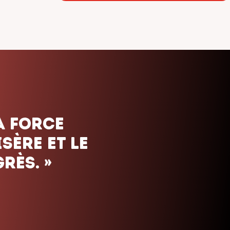
ais. Nous
uels que
orte le
»