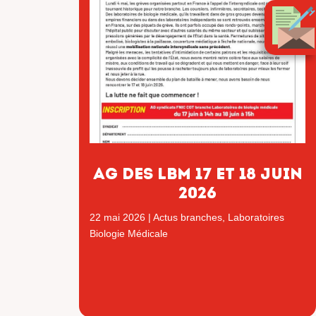
AG DES LBM 17 ET 18 JUIN
2026
22 mai 2026
|
Actus branches
,
Laboratoires
Biologie Médicale