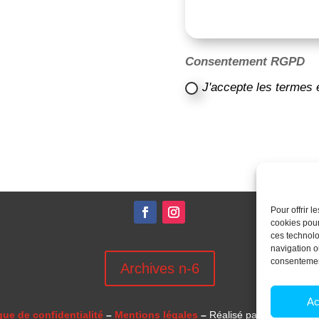
Consentement RGPD
J'accepte les termes 
Pour offrir 
cookies pour
ces technolo
navigation ou
consentement
Archives n-6
Ac
que de confidentialité
–
Mentions légales
–
Réalisé par
l’agence 