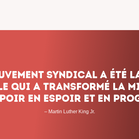
dicalisme ne renonce jam
onnons pas le combat, q
 les obstacles et peu imp
temps que cela prendra. 
– John L. Lewis