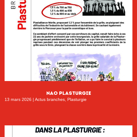
nao plasturgie
13 mars 2026
|
Actus branches
,
Plasturgie