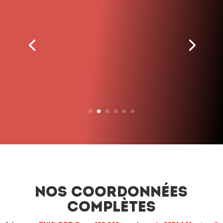
« Le syndicalisme ne renonce
jamais. Nous
n’abandonnons pas le
combat, quels que soient
les obstacles et peu importe
le temps que cela prendra. »
– John L. Lewis
Nos coordonnées
complètes