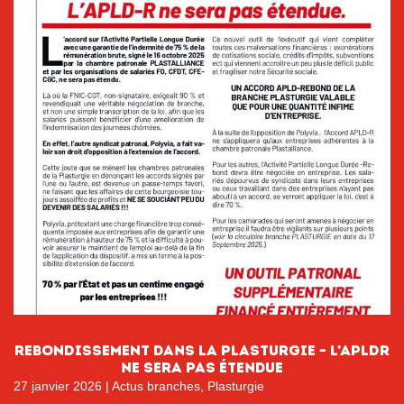
REBONDISSEMENT dans la plasturgie – l’APLDR
ne sera pas étendue
27 janvier 2026
|
Actus branches
,
Plasturgie