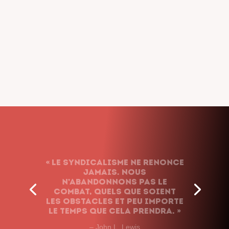
« Le syndicalisme ne renonce
jamais. Nous
n’abandonnons pas le
combat, quels que soient
les obstacles et peu importe
le temps que cela prendra. »
– John L. Lewis