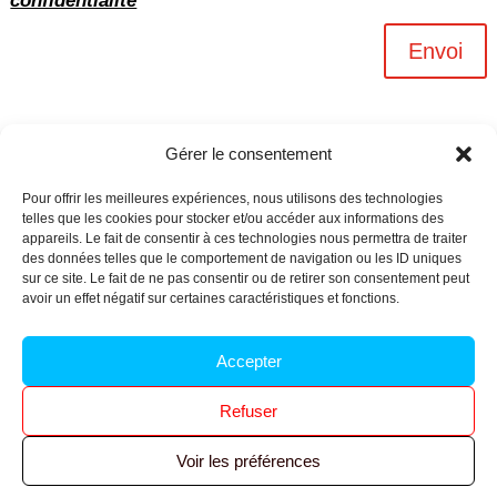
confidentialité
Envoi
Gérer le consentement
Pour offrir les meilleures expériences, nous utilisons des technologies
telles que les cookies pour stocker et/ou accéder aux informations des
appareils. Le fait de consentir à ces technologies nous permettra de traiter
des données telles que le comportement de navigation ou les ID uniques
sur ce site. Le fait de ne pas consentir ou de retirer son consentement peut
avoir un effet négatif sur certaines caractéristiques et fonctions.
Archives n-6
Accepter
Politique de confidentialité
–
Mentions légales
–
Refuser
Réalisé par
l’agence Ouacom
Voir les préférences
© 2026 FNIC CGT – Tous droits réservés.