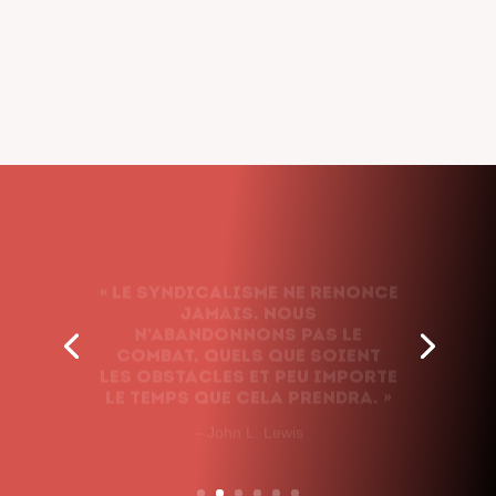
« Le syndicalisme ne renonce
jamais. Nous
n’abandonnons pas le
combat, quels que soient
les obstacles et peu importe
le temps que cela prendra. »
– John L. Lewis