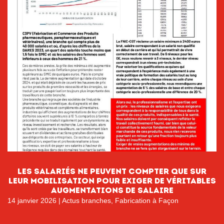
Les salariés ne peuvent compter que sur
leur mobilisation pour exiger de véritables
augmentations de salaire
14 janvier 2026
|
Actus branches
,
Fabrication à Façon