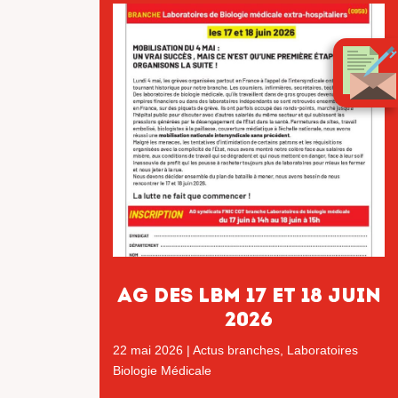
AG DES LBM 17 ET 18 JUIN
2026
22 mai 2026
|
Actus branches
,
Laboratoires
Biologie Médicale