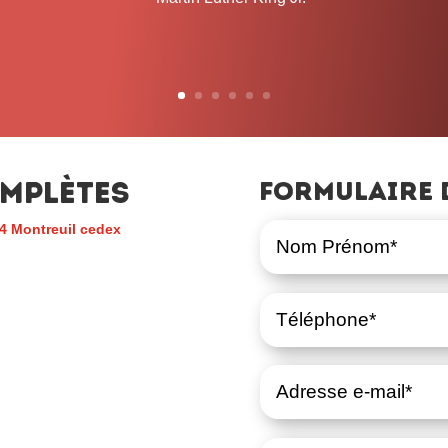
mplètes
Formulaire 
4 Montreuil cedex