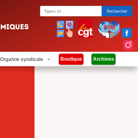
Search
for:
Boutique
Archives
Orga/vie syndicale