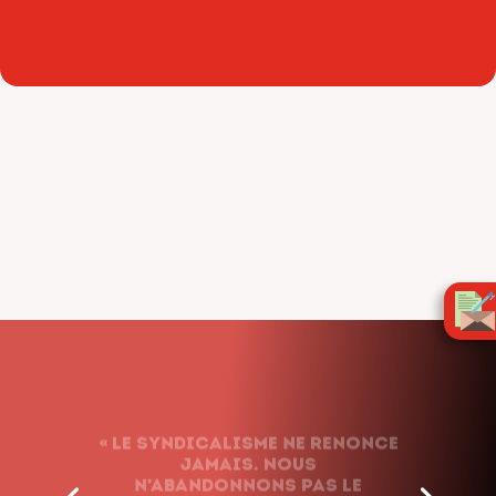
« Le syndicalisme ne renonce
jamais. Nous
n’abandonnons pas le
combat, quels que soient