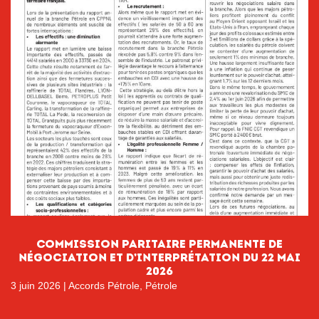
Commission paritaire permanente de
négociation et d’interprétation du 22 mai
2026
3 juin 2026
|
Accords Pétrole
,
Pétrole