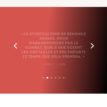
« Le syndicalisme ne renonce
jamais. Nous
n’abandonnons pas le
combat, quels que soient
les obstacles et peu importe
le temps que cela prendra. »
– John L. Lewis