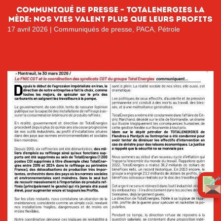
Communiqué de Presse – TotalEnergies La
Mède: Nos vies valent plus que leurs profits
17 avril 2026
|
Communiqués de presse
,
PACA
,
Pétrole