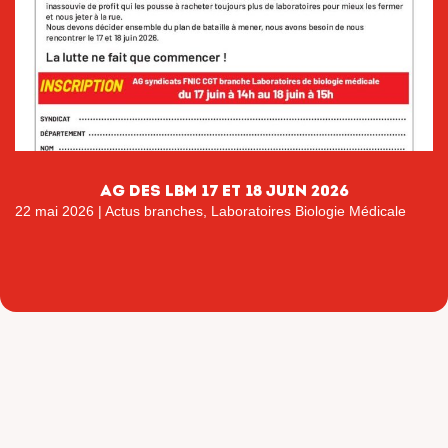
AG DES LBM 17 ET 18 JUIN 2026
22 mai 2026
|
Actus branches
,
Laboratoires Biologie Médicale