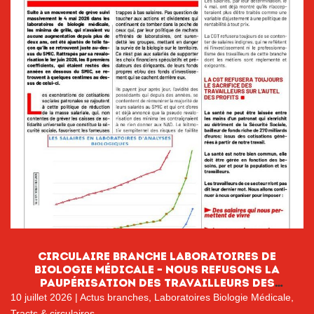
CIRCULAIRE BRANCHE LABORATOIRES DE
BIOLOGIE MÉDICALE – NOUS REFUSONS LA
PAUPÉRISATION DES TRAVAILLEURS DES
LABORATOIRES DE BIOLOGIE MÉDICALE
10 juillet 2026
|
Actus branches
,
Laboratoires Biologie Médicale
,
Tracts & circulaires