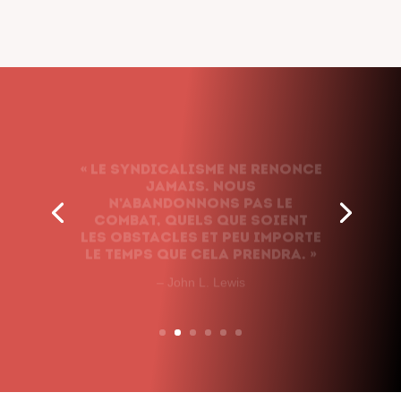
« Le syndicalisme ne renonce
jamais. Nous
n’abandonnons pas le
combat, quels que soient
les obstacles et peu importe
le temps que cela prendra. »
– John L. Lewis