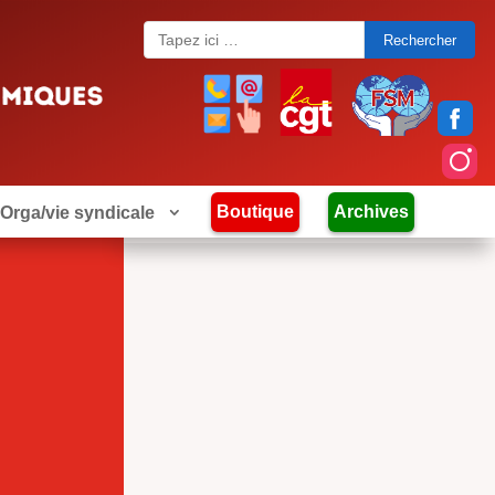
Search
for:
Boutique
Archives
Orga/vie syndicale