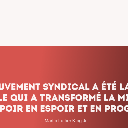
dicalisme ne renonce jam
onnons pas le combat, q
 les obstacles et peu imp
temps que cela prendra. 
– John L. Lewis