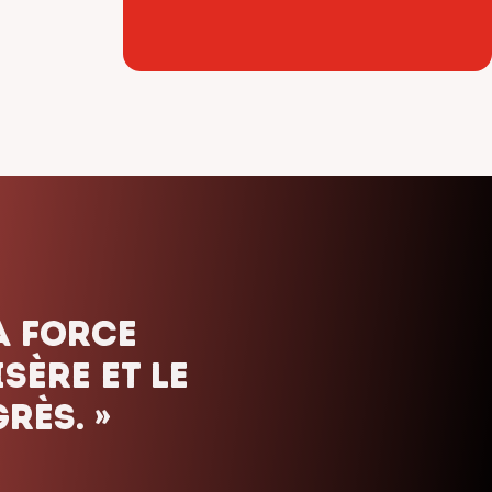
ais. Nous
uels que
orte le
»