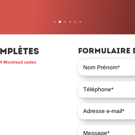
mplètes
Formulaire 
4 Montreuil cedex