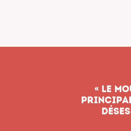
« Le syn
n’aband
soient