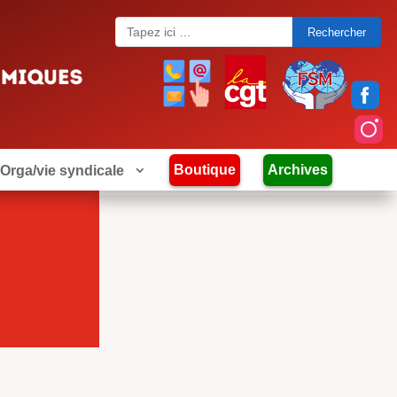
Search
for:
Boutique
Archives
Orga/vie syndicale