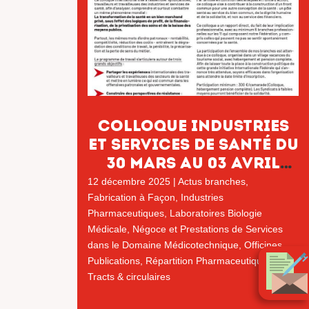
COLLOQUE INDUSTRIES
ET SERVICES DE SANTÉ DU
30 MARS AU 03 AVRIL
2026
12 décembre 2025
|
Actus branches
,
Fabrication à Façon
,
Industries
Pharmaceutiques
,
Laboratoires Biologie
Médicale
,
Négoce et Prestations de Services
dans le Domaine Médicotechnique
,
Officines
,
Publications
,
Répartition Pharmaceutique
,
Tracts & circulaires