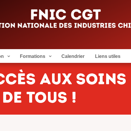
on
Formations
Calendrier
Liens utiles
accès aux soins
 de tous !