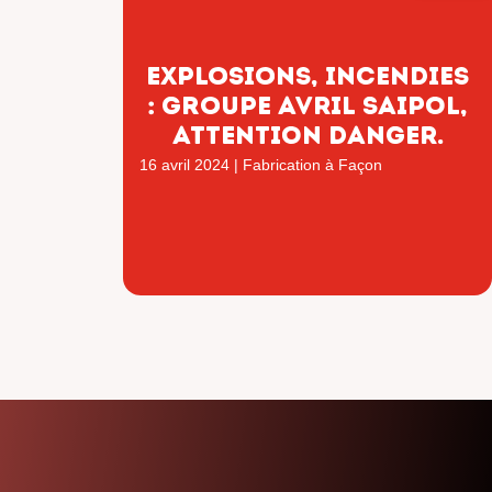
Explosions, incendies
: Groupe AVRIL SAIPOL,
ATTENTION DANGER.
16 avril 2024
|
Fabrication à Façon