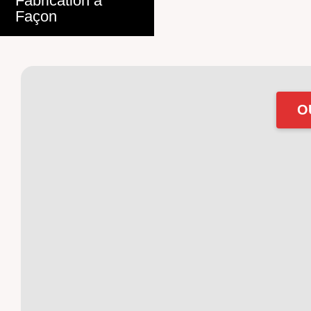
Fabrication à
Façon
O