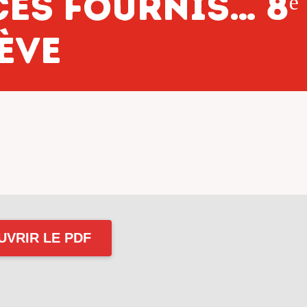
es fournis… 8ᵉ
ève
UVRIR LE PDF