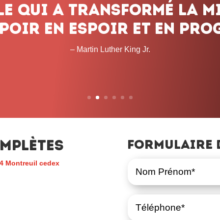
mplètes
Formulaire 
4 Montreuil cedex