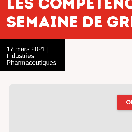
les compétenc
semaine de gr
17 mars 2021
|
Industries
Pharmaceutiques
O