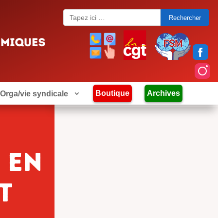
Search
for:
Boutique
Archives
Orga/vie syndicale
 en
t