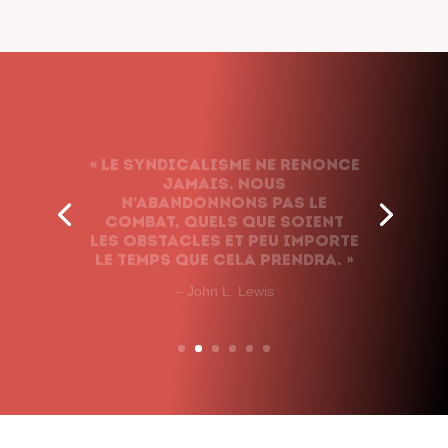
« Le syndicalisme ne renonce
jamais. Nous
n’abandonnons pas le
combat, quels que soient
les obstacles et peu importe
le temps que cela prendra. »
– John L. Lewis