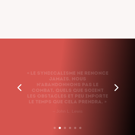
« Le syndicalisme ne renonce
jamais. Nous
n’abandonnons pas le
combat, quels que soient
les obstacles et peu importe
le temps que cela prendra. »
– John L. Lewis