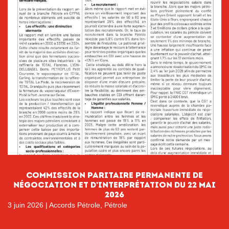
Commission paritaire permanente de
négociation et d’interprétation du 22 mai
2026
3 juin 2026
|
Accords Pétrole
,
Pétrole