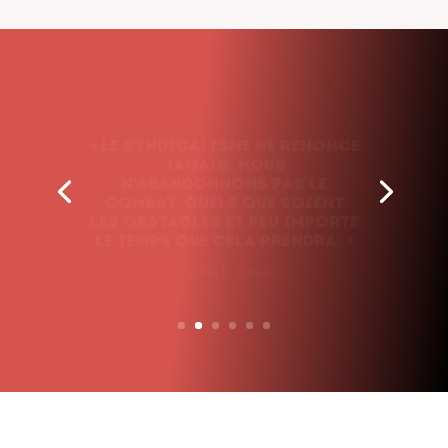
« Le syndicalisme ne renonce
jamais. Nous
n’abandonnons pas le
combat, quels que soient
les obstacles et peu importe
le temps que cela prendra. »
– John L. Lewis