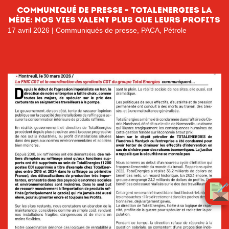
Communiqué de Presse – TotalEnergies La
Mède: Nos vies valent plus que leurs profits
17 avril 2026
|
Communiqués de presse
,
PACA
,
Pétrole