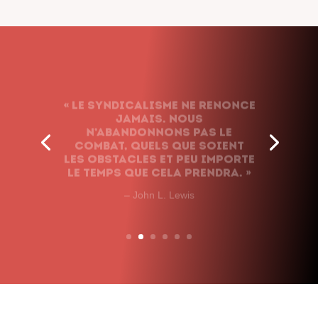
« Le syndicalisme ne renonce
jamais. Nous
n’abandonnons pas le
combat, quels que soient
les obstacles et peu importe
le temps que cela prendra. »
– John L. Lewis