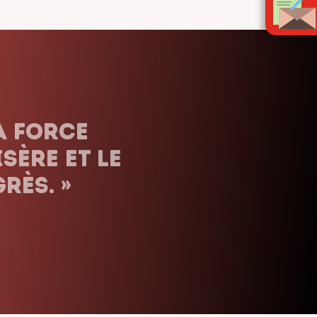
ais. Nous
uels que
orte le
»