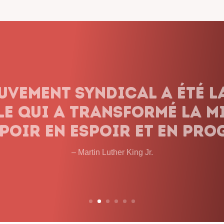
dicalisme ne renonce jam
onnons pas le combat, q
 les obstacles et peu imp
temps que cela prendra. 
– John L. Lewis