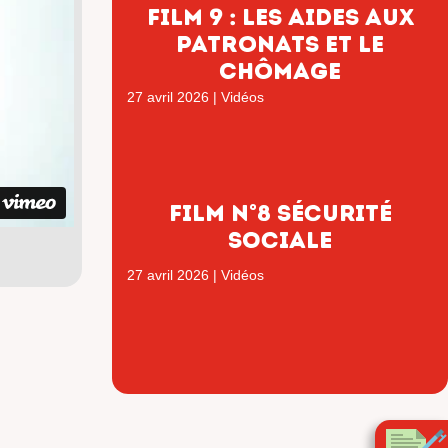
film 9 : les aides aux
patronats et le
chômage
27 avril 2026
|
Vidéos
FILM N°8 SÉCURITÉ
SOCIALE
27 avril 2026
|
Vidéos