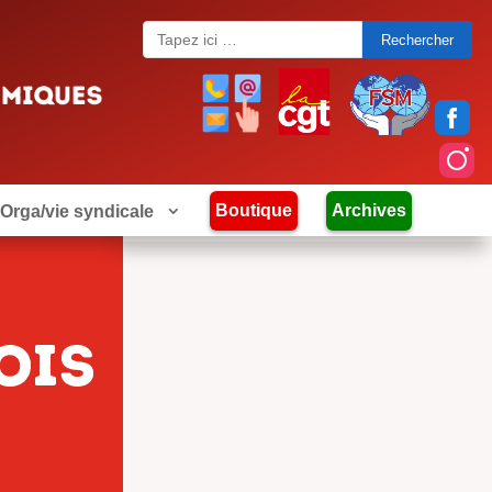
Search
for:
Boutique
Archives
Orga/vie syndicale
ois