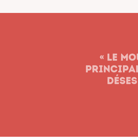
« Le syn
n’aband
soient