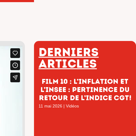
Derniers
articles
film 10 : L’inflation et
l’INSEE : pertinence du
retour de l’indice CGT!
11 mai 2026
|
Vidéos