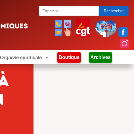
Search
for:
Boutique
Archives
Orga/vie syndicale
à
n