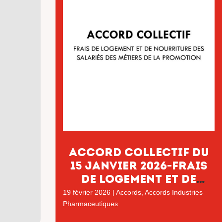
Accord collectif du
15 janvier 2026-Frais
de logement et de
nourriture des
19 février 2026
|
Accords
,
Accords Industries
salariés des métiers
Pharmaceutiques
de la promotion