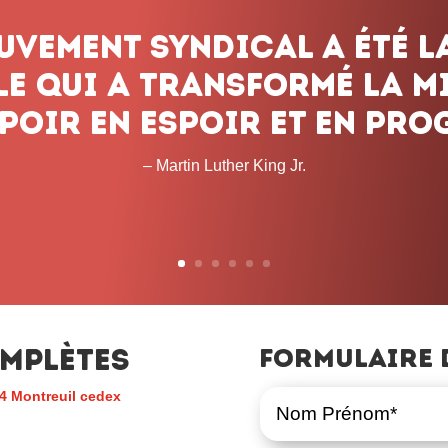
mplètes
Formulaire 
4 Montreuil cedex