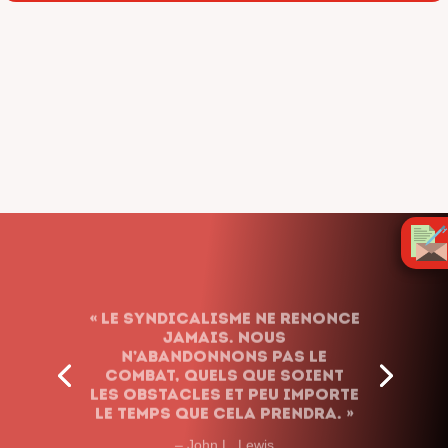
« Le syndicalisme ne renonce
jamais. Nous
n’abandonnons pas le
combat, quels que soient
les obstacles et peu importe
le temps que cela prendra. »
– John L. Lewis