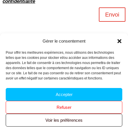
confidentialité
Envoi
Gérer le consentement
Pour offrir les meilleures expériences, nous utilisons des technologies
telles que les cookies pour stocker et/ou accéder aux informations des
appareils. Le fait de consentir à ces technologies nous permettra de traiter
des données telles que le comportement de navigation ou les ID uniques
sur ce site. Le fait de ne pas consentir ou de retirer son consentement peut
avoir un effet négatif sur certaines caractéristiques et fonctions.
Archives n-6
Accepter
Politique de confidentialité
–
Mentions légales
–
Refuser
Réalisé par
l’agence Ouacom
Voir les préférences
© 2026 FNIC CGT – Tous droits réservés.